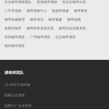
专业钢琴调律团队
星海钢琴调律
性价比钢琴出售
二手琴选购
钢琴调律中心
电钢琴维修
钢琴整音
钢琴机械整理
钢琴清洁
钢琴重建
钢琴捐赠
免费旧钢琴
钢琴静音系统安装
钢琴自动演奏系统
深圳钢琴调音
广州钢琴调音
北京钢琴调音
锦州钢琴调音
调律师团队
10-30年行业经验
国家认证资质
品牌大厂从业背景