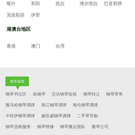
喀什
和田
昌吉
博尔塔拉
巴音郭楞
克孜勒苏
伊犁
港澳台地区
香港
澳门
台湾
相关链接
钢琴书社区
租钢琴
活动钢琴短租
钢琴转让
钢琴寄售
雅马哈钢琴调律
珠江钢琴调律
海伦钢琴调律
卡哇伊钢琴调律
施坦威钢琴调律
二手琴导购
钢琴选购服务
钢琴维修
钢琴搬运团队
搬琴公司