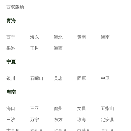
西双版纳
青海
西宁
海东
海北
黄南
海南
果洛
玉树
海西
宁夏
银川
石嘴山
吴忠
固原
中卫
海南
海口
三亚
儋州
文昌
五指山
三沙
万宁
东方
琼海
定安县
屯昌县
澄迈县
临高县
白沙县
昌江县