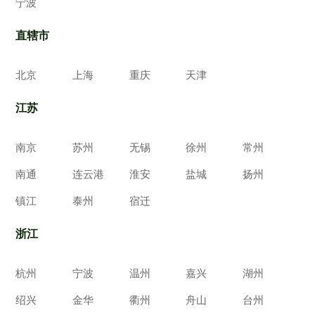
宁波
直辖市
北京
上海
重庆
天津
江苏
南京
苏州
无锡
徐州
常州
南通
连云港
淮安
盐城
扬州
镇江
泰州
宿迁
浙江
杭州
宁波
温州
嘉兴
湖州
绍兴
金华
衢州
舟山
台州