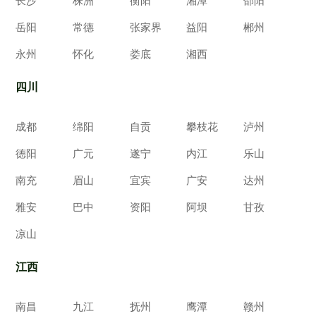
长沙
株洲
衡阳
湘潭
邵阳
岳阳
常德
张家界
益阳
郴州
永州
怀化
娄底
湘西
四川
成都
绵阳
自贡
攀枝花
泸州
德阳
广元
遂宁
内江
乐山
南充
眉山
宜宾
广安
达州
雅安
巴中
资阳
阿坝
甘孜
凉山
江西
南昌
九江
抚州
鹰潭
赣州