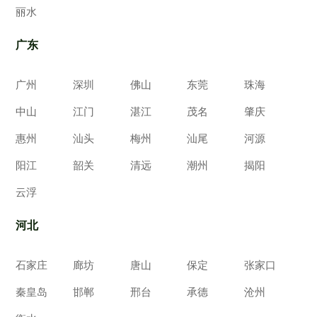
丽水
广东
广州
深圳
佛山
东莞
珠海
中山
江门
湛江
茂名
肇庆
惠州
汕头
梅州
汕尾
河源
阳江
韶关
清远
潮州
揭阳
云浮
河北
石家庄
廊坊
唐山
保定
张家口
秦皇岛
邯郸
邢台
承德
沧州