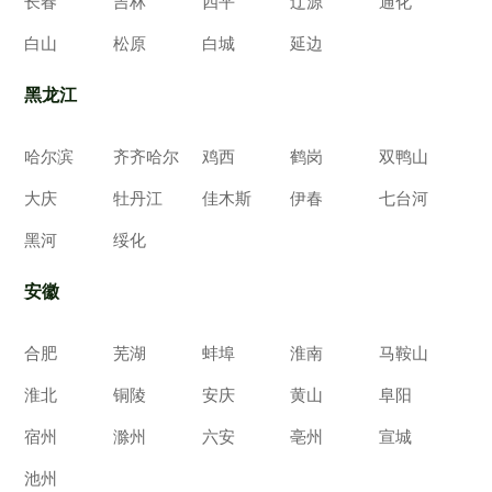
长春
吉林
四平
辽源
通化
白山
松原
白城
延边
黑龙江
哈尔滨
齐齐哈尔
鸡西
鹤岗
双鸭山
大庆
牡丹江
佳木斯
伊春
七台河
黑河
绥化
安徽
合肥
芜湖
蚌埠
淮南
马鞍山
淮北
铜陵
安庆
黄山
阜阳
宿州
滁州
六安
亳州
宣城
池州