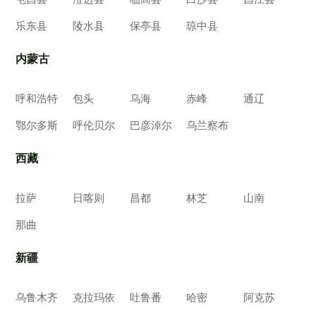
乐东县
陵水县
保亭县
琼中县
内蒙古
呼和浩特
包头
乌海
赤峰
通辽
鄂尔多斯
呼伦贝尔
巴彦淖尔
乌兰察布
西藏
拉萨
日喀则
昌都
林芝
山南
那曲
新疆
乌鲁木齐
克拉玛依
吐鲁番
哈密
阿克苏