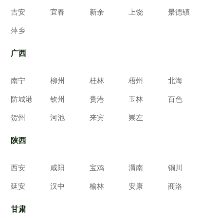
吉安
宜春
新余
上饶
景德镇
萍乡
广西
南宁
柳州
桂林
梧州
北海
防城港
钦州
贵港
玉林
百色
贺州
河池
来宾
崇左
陕西
西安
咸阳
宝鸡
渭南
铜川
延安
汉中
榆林
安康
商洛
甘肃