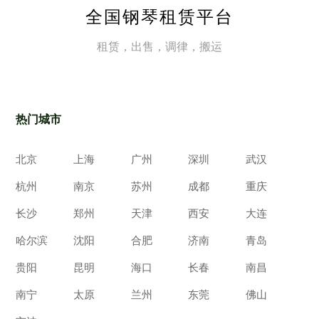
全国钢琴租赁平台
租赁，出售，调律，搬运
热门城市
北京
上海
广州
深圳
武汉
杭州
南京
苏州
成都
重庆
长沙
郑州
天津
西安
大连
哈尔滨
沈阳
合肥
济南
青岛
贵阳
昆明
海口
长春
南昌
南宁
太原
兰州
东莞
佛山