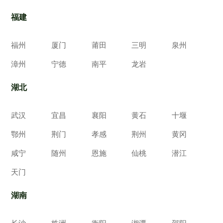
福建
福州
厦门
莆田
三明
泉州
漳州
宁德
南平
龙岩
湖北
武汉
宜昌
襄阳
黄石
十堰
鄂州
荆门
孝感
荆州
黄冈
咸宁
随州
恩施
仙桃
潜江
天门
湖南