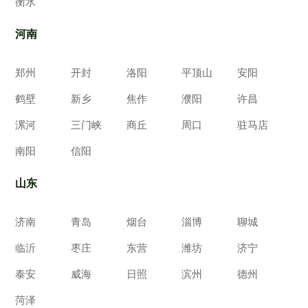
衡水
河南
郑州
开封
洛阳
平顶山
安阳
鹤壁
新乡
焦作
濮阳
许昌
漯河
三门峡
商丘
周口
驻马店
南阳
信阳
山东
济南
青岛
烟台
淄博
聊城
临沂
枣庄
东营
潍坊
济宁
泰安
威海
日照
滨州
德州
菏泽