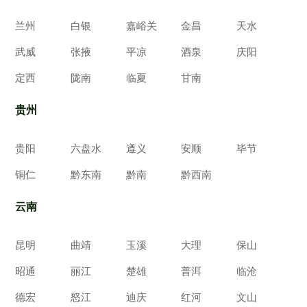
兰州
白银
嘉峪关
金昌
天水
武威
张掖
平凉
酒泉
庆阳
定西
陇南
临夏
甘南
贵州
贵阳
六盘水
遵义
安顺
毕节
铜仁
黔东南
黔南
黔西南
云南
昆明
曲靖
玉溪
大理
保山
昭通
丽江
楚雄
普洱
临沧
德宏
怒江
迪庆
红河
文山