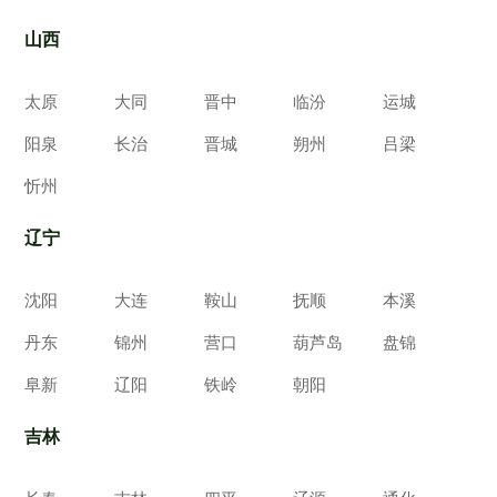
山西
太原
大同
晋中
临汾
运城
阳泉
长治
晋城
朔州
吕梁
忻州
辽宁
沈阳
大连
鞍山
抚顺
本溪
丹东
锦州
营口
葫芦岛
盘锦
阜新
辽阳
铁岭
朝阳
吉林