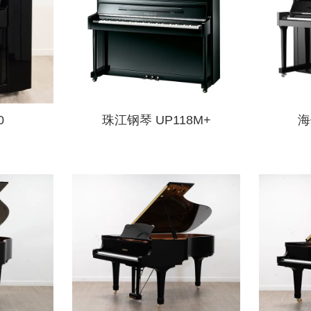
0
珠江钢琴 UP118M+
海