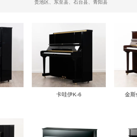
贵池区、东至县、石台县、青阳县
卡哇伊K-6
金斯伯