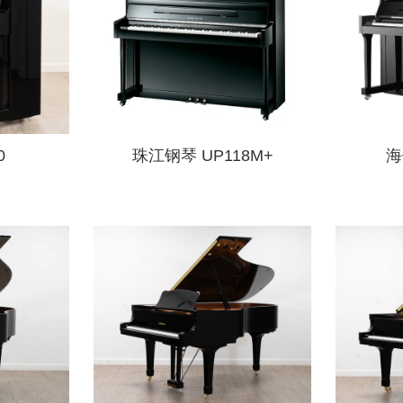
0
珠江钢琴 UP118M+
海