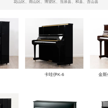
花山区、雨山区、博望区、当涂县、和县、含山县
卡哇伊K-6
金斯伯