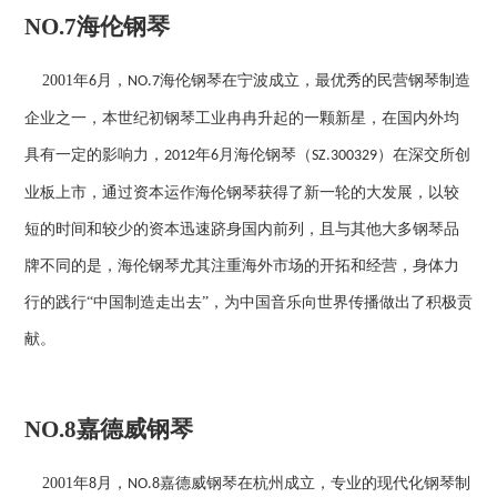
NO.7
海伦钢琴
2001
年
月，
海伦钢琴在宁波成立，最优秀的民营钢琴制造
6
NO.7
企业之一，本世纪初钢琴工业冉冉升起的一颗新星，在国内外均
具有一定的影响力，
年
月海伦钢琴（
）在深交所创
2012
6
SZ.300329
业板上市，通过资本运作海伦钢琴获得了新一轮的大发展，以较
短的时间和较少的资本迅速跻身国内前列，且与其他大多钢琴品
牌不同的是，海伦钢琴尤其注重海外市场的开拓和经营，身体力
行的践行“中国制造走出去”，为中国音乐向世界传播做出了积极贡
献。
NO.8
嘉德威钢琴
2001
年
月，
嘉德威钢琴在杭州成立，专业的现代化钢琴制
8
NO.8