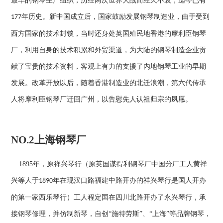
最早的钢琴生产组织，历经两次世界大战而经久不衰，迄今已有
年历史。新中国成立后，国家鼓励发展钢琴制造业，由于受到
177
西方国家的技术封锁，当时还身处英国殖民地香港的摩利臣钢琴
厂，利用自身的技术积累和外贸渠道，为大陆的钢琴制造企业贡
献了宝贵的技术资料，客观上有力的支援了内地钢琴工业的早期
发展。改革开放以后，随着香港制造业的北迁浪潮，第六代传承
人将摩利臣钢琴厂迁回广州，以告慰先人认祖归宗的夙愿。
NO.2
上海钢琴
厂
1895
年，原祥兴琴行（原英国谋得利钢琴厂中国分厂工人黄祥
兴等人于
年在现汉口路福建中路开办的祥兴琴行是国人开办
1890
的第一家西乐琴行）工人程定国在四川北路开办了永兴琴行，承
接钢琴修理，并仿制新琴，自创“施特劳斯”、“上海”等品牌钢琴，