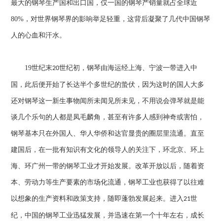
最大的钢琴生产国和出口国，仅一国的钢琴产销量就占全球近
80%
，对世界钢琴界的影响举足轻重，这背后凝聚了几代中国钢琴
人的心血和汗水。
19
世纪末
世纪初，钢琴由海运经上海、宁波一带进入中
20
国，此后便开始了长达半个多世纪的蛰伏，因为这时的国人大多
还对钢琴这一新生事物闻所未闻见所未见，不用说会弹琴就是能
谈几个乐句的人都是凤毛麟角，甚至有许多人感到神奇或害怕，
钢琴基本只在外国人、华人华侨和达官显贵的圈层里流通。直至
建国后，在一批有知识有文化的领导人的关注下，环北京、环上
海、环广州一带的钢琴工业才开始发展。改革开放以后，随着资
本、劳动力等生产要素的市场化流通，钢琴工业也获得了以往难
以想象的生产资料和政策支持，随即蓬勃发展起来。进入
世
21
纪，中国的钢琴工业迅猛发展，并迅速在第一个十年左右，成长