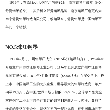
1955
年，在原
钢琴厂的基础上，南京钢琴厂成立（
Moutrie
NO.4
舒曼钢琴前身），其后树立舒曼钢琴品牌，南京钢琴厂也更名为
南京舒曼钢琴制造有限公司，畅销至今，舒曼钢琴是中国钢琴百
年的一个缩影。
NO.5
珠江钢琴
1956
年
月，广州钢琴厂成立（
珠江钢琴前身），
年
9
NO.5
1987
10
月成立广州市珠江钢琴工业公司，
年
月成立广州珠江钢琴
1996
11
集团有限公司，
年
月珠江钢琴（
）在深交所中小板
2012
5
SZ.002678
上市，中国钢琴工业的龙头企业，世界最大的钢琴制造商，年产
钢琴
万架，占中国
世界市场份额的
，全球极个别完全
13
/
35%/25%
掌握钢琴工业上下游全产业链的钢琴制造商之一，控股、参股了
众多的泛钢琴业企业，是钢琴界的一艘巨无霸，在中国市场具有