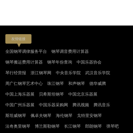
友情链接
全国钢琴调律服务平台
钢琴调音费用计算器
钢琴搬运费用计算器
钢琴年份查询
中国乐器协会
琴行经营报
浙江钢琴网
中央音乐学院
武汉音乐学院
周广仁钢琴艺术中心
珠江钢琴
和声钢琴
德华威腾
中国上海乐器展
贝希斯坦钢琴
中国北京乐器展
中国广州乐器展
中国乐器采购网
腾讯视频
腾讯音乐
斯坦威钢琴
佩卓夫钢琴
海伦钢琴
戈特里安钢琴
法奇奥里钢琴
博兰斯勒钢琴
长江钢琴
郎朗钢琴
弹琴吧