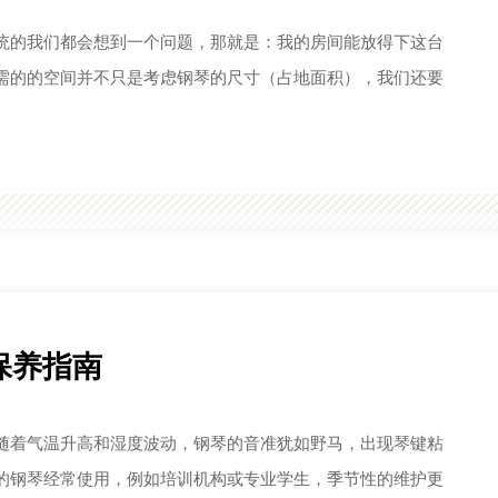
统的我们都会想到一个问题，那就是：我的房间能放得下这台
需的的空间并不只是考虑钢琴的尺寸（占地面积），我们还要
音效果。
ndl&Lung 文德隆
星海钢琴
11年，奥地利“文
星海钢琴集团公司
隆”钢琴品牌正式传
国家大型工业企业
至中国海伦钢琴股
有限公司。
海伦钢琴
海伦钢琴始于1987
OSENDORFER贝森朵夫
年，中国钢琴行业
森朵夫始于1827年
名品牌。
保养指南
地利，是全球知名
琴制造商。
SAMICK三益
始于1958年韩国，
随着气温升高和湿度波动，钢琴的音准犹如野马，出现琴键粘
 Bechstein贝希斯坦
式钢琴的实力制造
的钢琴经常使用，例如培训机构或专业学生，季节性的维护更
希斯坦，一个活着
商，专业生产销售