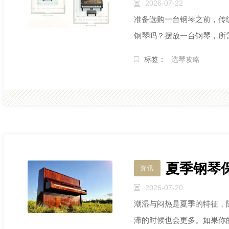
2026-07-22
准备选购一台钢琴之前，传
钢琴吗？摆放一台钢琴，所
考虑弹奏练习的舒适性和声
标签：
选琴攻略
Petrof佩卓夫
We
佩卓夫公司是欧洲最
20
大的三角钢琴和立式
德
钢琴制造商。
承
份
Rösler罗瑟
B
Rösler罗瑟现由捷克
共和国佩卓夫钢琴公
贝
夏季钢琴
司设计研发。
奥
资讯
钢
2026-07-20
Blüthner博兰斯勒
潮湿与闷热是夏季的特征，
C.
Blüthner博兰斯勒被
滞的时候也会更多。如果你
誉为德国国宝。
贝