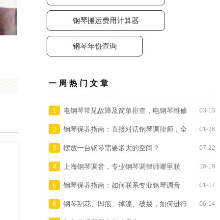
钢琴搬运费用计算器
钢琴年份查询
一周热门文章
1
电钢琴常见故障及简单排查，电钢琴维修
03-13
在线咨询
2
钢琴保养指南：直接对话钢琴调律师，全
01-26
国300个城市
3
摆放一台钢琴需要多大的空间？
07-22
4
上海钢琴调音，专业钢琴调律师哪里联
10-19
系？
5
钢琴保养指南：如何联系专业钢琴调音
01-17
师/调律师上门调琴？
6
钢琴刮花、凹痕、掉漆、破裂，如何进行
06-14
补漆与修复？