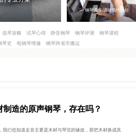
钢琴调音/调律预约须知
选琴攻略
试琴心得
静音钢琴
钢琴评测
钢琴课程
钢琴史
电钢琴维修
钢琴跨省市搬运
材制造的原声钢琴，存在吗？
，我们也知道走音主要是木材与琴弦的缘故，那把木材换成其