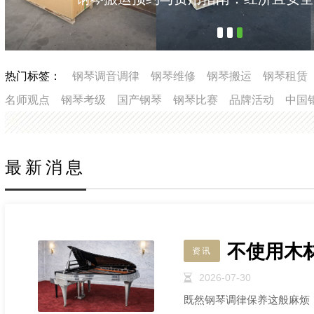
热门标签：
钢琴调音调律
钢琴维修
钢琴搬运
钢琴租赁
名师观点
钢琴考级
国产钢琴
钢琴比赛
品牌活动
中国
最新消息
不使用木
资讯
2026-07-30
既然钢琴调律保养这般麻烦