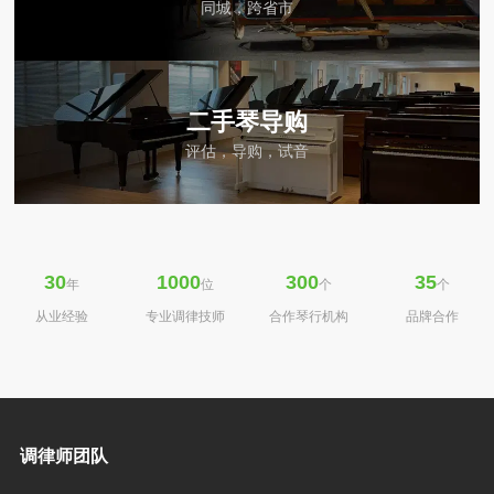
同城，跨省市
二手琴导购
评估，导购，试音
30
1000
300
35
年
位
个
个
从业经验
专业调律技师
合作琴行机构
品牌合作
调律师团队