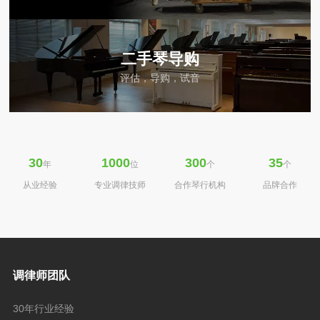
二手琴导购
评估，导购，试音
30
1000
300
35
年
位
个
个
从业经验
专业调律技师
合作琴行机构
品牌合作
调律师团队
30年行业经验