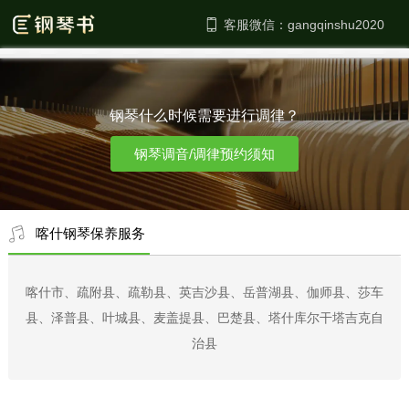
客服微信：
钢琴什么时候需要进行调律？
钢琴调音/调律预约须知
喀什钢琴保养服务
喀什市、疏附县、疏勒县、英吉沙县、岳普湖县、伽师县、莎车
县、泽普县、叶城县、麦盖提县、巴楚县、塔什库尔干塔吉克自
治县