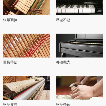
钢琴调律
琴键不起
更换琴弦
补漆抛光
钢琴异响
钢琴整音