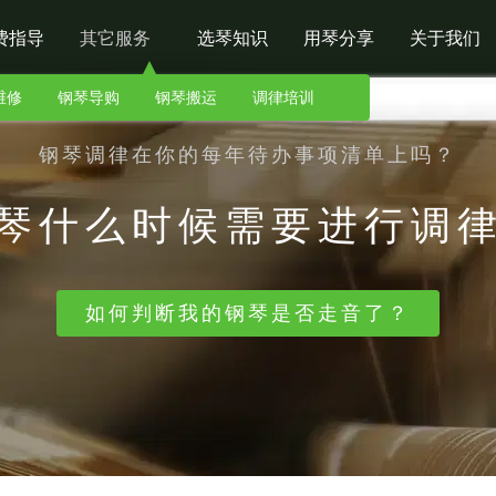
费指导
其它服务
选琴知识
用琴分享
关于我们
维修
钢琴导购
钢琴搬运
调律培训
钢琴调律在你的每年待办事项清单上吗？
琴什么时候需要进行调
如何判断我的钢琴是否走音了？