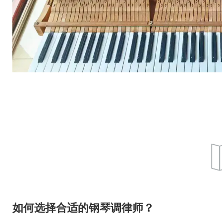
星海钢琴
Y
星海钢琴集团公司是
YO
国家大型工业企业。
昌
国
全
海伦钢琴
品
海伦钢琴始于1987
乐
年，中国钢琴行业知
名品牌。
SAMICK三益
始于1958年韩国，立
式钢琴的实力制造
如何选择合适的钢琴调律师？
商，专业生产销售乐
器的综合型企业。