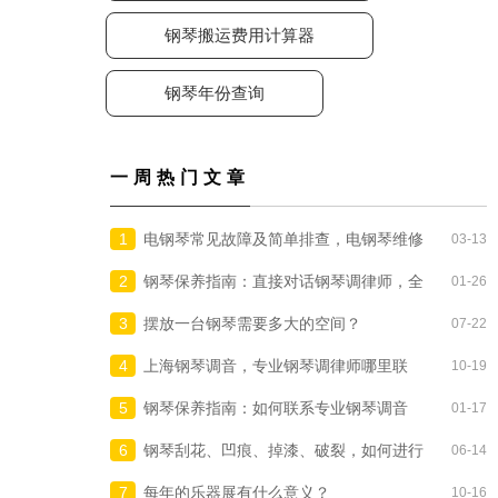
钢琴搬运费用计算器
钢琴年份查询
一周热门文章
1
电钢琴常见故障及简单排查，电钢琴维修
03-13
在线咨询
2
钢琴保养指南：直接对话钢琴调律师，全
01-26
国300个城市
3
摆放一台钢琴需要多大的空间？
07-22
4
上海钢琴调音，专业钢琴调律师哪里联
10-19
系？
5
钢琴保养指南：如何联系专业钢琴调音
01-17
师/调律师上门调琴？
6
钢琴刮花、凹痕、掉漆、破裂，如何进行
06-14
补漆与修复？
7
每年的乐器展有什么意义？
10-16