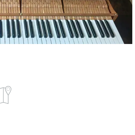
OUNG CHANG英昌
Petrof佩卓夫
UNG CHANG英
佩卓夫公司是欧洲
始创于1956年韩
大的三角钢琴和立
，以大规模生产、
钢琴制造商。
球分销以及为自身
牌和其他公司供应
Rösler罗瑟
器而闻名。
Rösler罗瑟现由捷
共和国佩卓夫钢琴
司设计研发。
Blüthner博兰斯勒
Blüthner博兰斯勒被
誉为德国国宝。