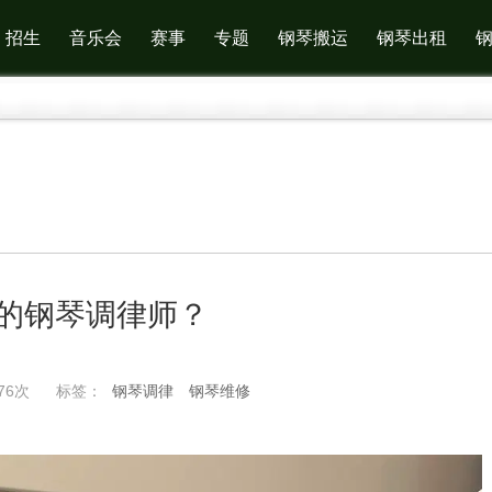
招生
音乐会
赛事
专题
钢琴搬运
钢琴出租
的钢琴调律师？
76次
标签：
钢琴调律
钢琴维修