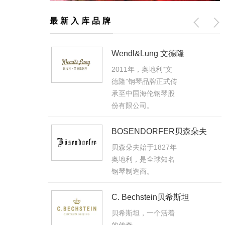
最新入库品牌
Wendl&Lung 文德隆
最
2011年，奥地利“文
式
德隆”钢琴品牌正式传
承至中国海伦钢琴股
份有限公司。
BOSENDORFER贝森朵夫
克
公
贝森朵夫始于1827年
奥地利，是全球知名
钢琴制造商。
C. Bechstein贝希斯坦
贝希斯坦，一个活着
的传奇。