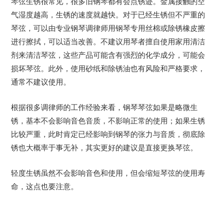
琴弦生锈很常见，
很多
旧钢琴都有会点
锈迹
。金属接触的空
气湿度越高，生锈的速度就越快。对于已经生锈
但不严重
的
琴弦，可以由专业钢琴调律师用钢琴专用丝棉或除锈橡皮擦
进行擦拭，可以适当改善。
不建议用琴者擅自
使用家用清洁
剂来清洁琴弦，这些产品可能含有强烈的化学成分
，
可能会
损坏琴弦。此外，使用砂纸和除锈油也有风险和严格要求，
通常不建议使用。
根据很多调律师的工作经验来看，钢琴琴弦如果是略微生
锈，基本不会影响音色音质，不影响正常的使用；如果生锈
比较严重，
此时肯定已经影响到钢琴的张力与音质，
彻底除
锈也大概率
于事无补，
其实
更好的建议是
直接更换琴弦。
轻度生锈虽然不会影响音色和使用，但会缩短琴弦的使用寿
命，这点也要注意。