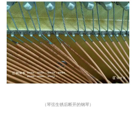
（琴弦生锈后断开的钢琴）