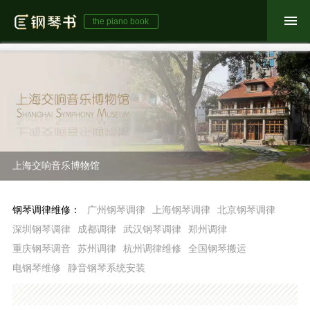
the piano book
上海交响音乐博物馆
钢琴调律维修：
广州钢琴调律
上海钢琴调律
北京钢琴调律
深圳钢琴调律
成都调律
武汉钢琴调律
郑州调律
重庆钢琴调音
苏州调律
杭州调律维修
全国钢琴搬运
电钢琴维修
静音钢琴系统安装