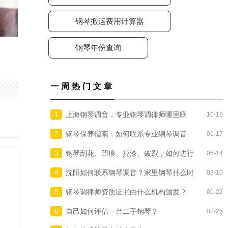
钢琴搬运费用计算器
钢琴年份查询
一周热门文章
1
上海钢琴调音，专业钢琴调律师哪里联
10-19
系？
2
钢琴保养指南：如何联系专业钢琴调音
01-17
师/调律师上门调琴？
3
钢琴刮花、凹痕、掉漆、破裂，如何进行
06-14
补漆与修复？
4
沈阳如何联系钢琴调音？家里钢琴什么时
03-10
候要调音？
5
钢琴调律师资质证书由什么机构颁发？
01-22
6
自己如何评估一台二手钢琴？
07-26