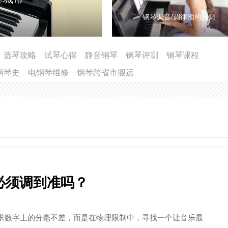
钢琴调音/调律预约须知
选琴攻略
试琴心得
静音钢琴
钢琴评测
钢琴课程
钢琴史
电钢琴维修
钢琴跨省市搬运
必须调到准吗？
求数字上的分毫不差，而是在物理限制中，寻找一个让音乐最