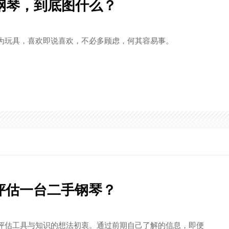
钢琴，到底图什么？
为玩具，喜欢即说喜欢，不必多顾虑，何其容易事。
trof佩卓夫
Wendl&Lung 文
卓夫公司是欧洲最
2011年，奥地利“文
的三角钢琴和立式
德隆”钢琴品牌正式
琴制造商。
承至中国海伦钢琴
份有限公司。
sler罗瑟
BOSENDORF
sler罗瑟现由捷克
和国佩卓夫钢琴公
贝森朵夫始于1827
设计研发。
奥地利，是全球知
钢琴制造商。
评估一台二手钢琴？
üthner博兰斯勒
C. Bechstein
üthner博兰斯勒被
为德国国宝。
贝希斯坦，一个活
评估工具与知识的想法初衷。通过前期自己了解的信息，即便