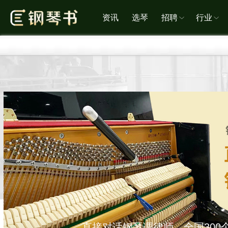
资讯
选琴
招聘
行业
直接对话钢琴调律师，全国300