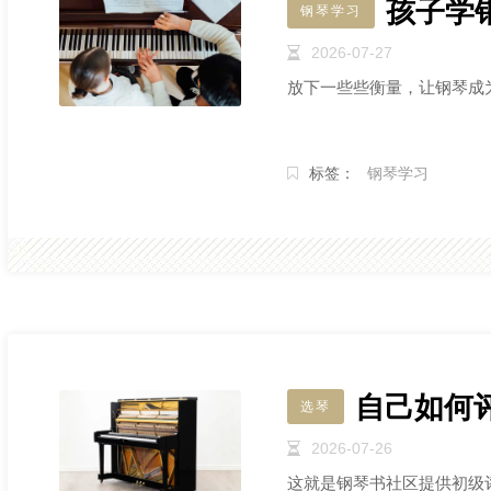
孩子学
钢琴学习
2026-07-27
放下一些些衡量，让钢琴成
YOUNG CHANG英昌
Pe
YOUNG CHANG英
佩
标签：
钢琴学习
昌始创于1956年韩
大
国，以大规模生产、
钢
全球分销以及为自身
品牌和其他公司供应
Rö
乐器而闻名。
Rö
共
司
自己如何
选琴
Bl
2026-07-26
Bl
誉
这就是钢琴书社区提供初级