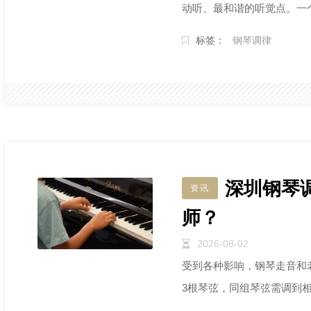
动听、最和谐的听觉点。一个
看着准”的钢琴。
标签：
钢琴调律
深圳钢琴
资讯
师？
2026-08-02
受到各种影响，钢琴走音和老
3根琴弦，同组琴弦需调到