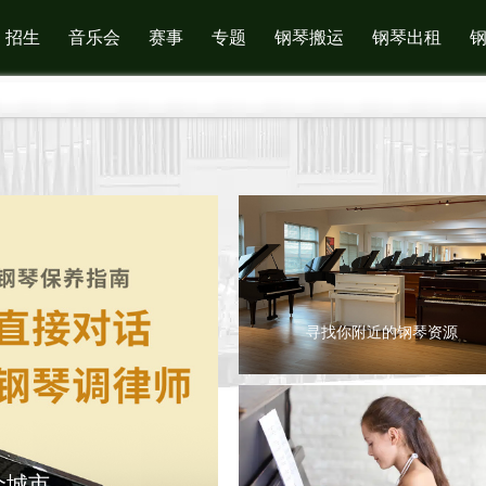
招生
音乐会
赛事
专题
钢琴搬运
钢琴出租
寻找你附近的钢琴资源
个城市
钢琴搬运预约与