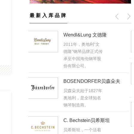
最新入库品牌
德隆
星海钢琴
星海钢琴集团公司是
传
国家大型工业企业。
股
海伦钢琴
海伦钢琴始于1987
ER贝森朵夫
年，中国钢琴行业知
年
名品牌。
名
SAMICK三益
始于1958年韩国，立
贝希斯坦
式钢琴的实力制造
着
商，专业生产销售乐